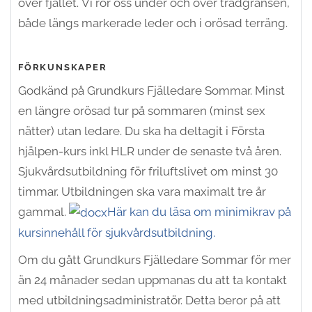
över fjället.
Vi rör oss under och över trädgränsen,
både längs markerade leder och i orösad terräng.
FÖRKUNSKAPER
Godkänd på Grundkurs Fjälledare Sommar.
Minst
en längre orösad tur på sommaren (minst sex
nätter) utan ledare.
Du ska ha deltagit i Första
hjälpen-kurs inkl HLR under de senaste två åren.
Sjukvårdsutbildning för friluftslivet om minst 30
timmar. Utbildningen ska vara maximalt tre år
gammal.
Här kan du läsa om minimikrav på
kursinnehåll för sjukvårdsutbildning.
Om du gått Grundkurs Fjälledare Sommar för mer
än 24 månader sedan uppmanas du att ta kontakt
med utbildningsadministratör. Detta beror på att