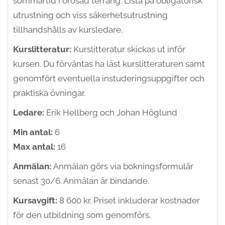
sommartid i orösad terräng. Lista på obligatorisk
utrustning och viss säkerhetsutrustning
tillhandshålls av kursledare.
Kurslitteratur:
Kurslitteratur skickas ut inför
kursen. Du förväntas ha läst kurslitteraturen samt
genomfört eventuella instuderingsuppgifter och
praktiska övningar.
Ledare:
Erik Hellberg och Johan Höglund
Min antal:
6
Max antal:
16
Anmälan:
Anmälan görs via bokningsformulär
senast 30/6. Anmälan är bindande.
Kursavgift:
8 600 kr. Priset inkluderar kostnader
för den utbildning som genomförs.