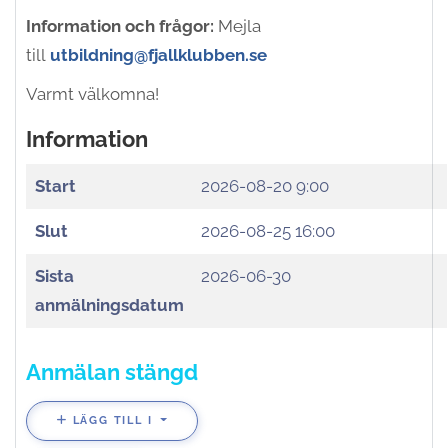
Information och frågor:
Mejla
till
utbildning@fjallklubben.se
Varmt välkomna!
Information
Start
2026-08-20 9:00
Slut
2026-08-25 16:00
Sista
2026-06-30
anmälningsdatum
Anmälan stängd
LÄGG TILL I