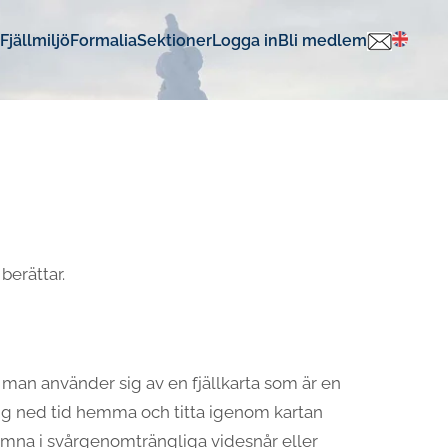
Fjällmiljö
Formalia
Sektioner
Logga in
Bli medlem
berättar.
t man använder sig av en fjällkarta som är en
ägg ned tid hemma och titta igenom kartan
hamna i svårgenomträngliga videsnår eller