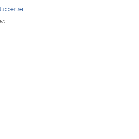
klubben.se
.
en.