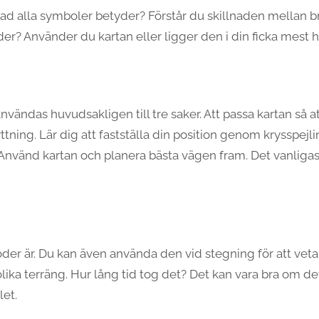
vad alla symboler betyder? Förstår du skillnaden mellan br
er? Använder du kartan eller ligger den i din ficka mest h
vändas huvudsakligen till tre saker. Att passa kartan så att 
rflyttning. Lär dig att fastställa din position genom krysspej
nvänd kartan och planera bästa vägen fram. Det vanligast
söder är. Du kan även använda den vid stegning för att veta
olika terräng. Hur lång tid tog det? Det kan vara bra om d
let.