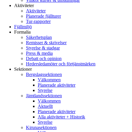
Villkor kurser & utbildningar
Aktiviteter
Aktiviteter
Planerade fjällturer
Tur-rapporter
Fjällmiljö
Formalia
Säkerhetsplan
Remisser & skrivelser
Styrelse & stadgar
Press & media
Debatt och opinion
Hedersledamöter och förtjänstmärken
Sektioner
Bergslagssektionen
Välkommen
Planerade aktiviteter
Styrelse
Jämtlandssektionen
Välkommen
Aktuellt
Planerade aktiviteter
Alla aktiviteter + Historik
Styrelse
Kirunasektionen