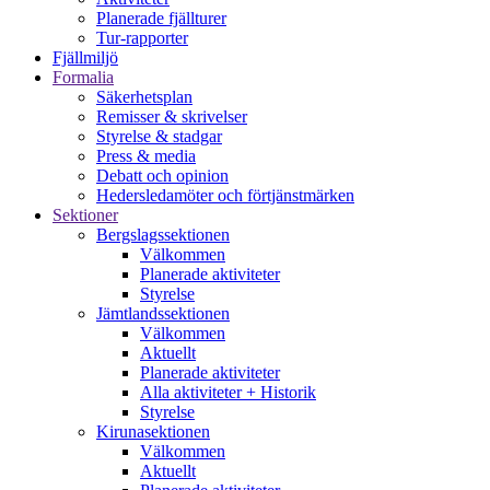
Planerade fjällturer
Tur-rapporter
Fjällmiljö
Formalia
Säkerhetsplan
Remisser & skrivelser
Styrelse & stadgar
Press & media
Debatt och opinion
Hedersledamöter och förtjänstmärken
Sektioner
Bergslagssektionen
Välkommen
Planerade aktiviteter
Styrelse
Jämtlandssektionen
Välkommen
Aktuellt
Planerade aktiviteter
Alla aktiviteter + Historik
Styrelse
Kirunasektionen
Välkommen
Aktuellt