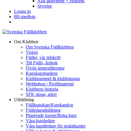
Alla aktiviteter + Historik
Styrelse
Logga in
Bli medlem
Om Klubben
Om Svenska Fjällklubben
Vision
Fjället, vår tidskrift
Till Fjälls, årsbok
Övrig ämneslitteratur
Kunskapsbanken
Klubbrummet & klubbstugan
Webbshop / Profilmaterial
Klubbens historia
SFK tipsar, arkiv
Utbildning
Fjällkunskap/Kurskatalog
Fjälledarutbildning
Planerade kurser/Boka kurs
Våra kursledare
Våra handledare för praktikanter