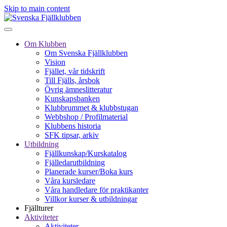
Skip to main content
Om Klubben
Om Svenska Fjällklubben
Vision
Fjället, vår tidskrift
Till Fjälls, årsbok
Övrig ämneslitteratur
Kunskapsbanken
Klubbrummet & klubbstugan
Webbshop / Profilmaterial
Klubbens historia
SFK tipsar, arkiv
Utbildning
Fjällkunskap/Kurskatalog
Fjälledarutbildning
Planerade kurser/Boka kurs
Våra kursledare
Våra handledare för praktikanter
Villkor kurser & utbildningar
Fjällturer
Aktiviteter
Aktiviteter