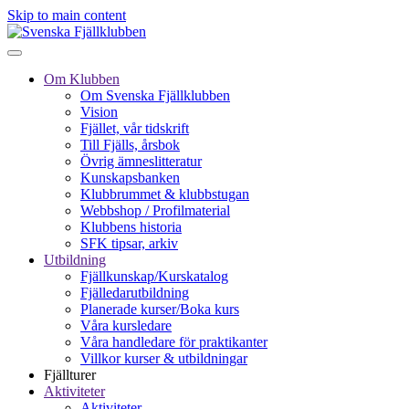
Skip to main content
Om Klubben
Om Svenska Fjällklubben
Vision
Fjället, vår tidskrift
Till Fjälls, årsbok
Övrig ämneslitteratur
Kunskapsbanken
Klubbrummet & klubbstugan
Webbshop / Profilmaterial
Klubbens historia
SFK tipsar, arkiv
Utbildning
Fjällkunskap/Kurskatalog
Fjälledarutbildning
Planerade kurser/Boka kurs
Våra kursledare
Våra handledare för praktikanter
Villkor kurser & utbildningar
Fjällturer
Aktiviteter
Aktiviteter