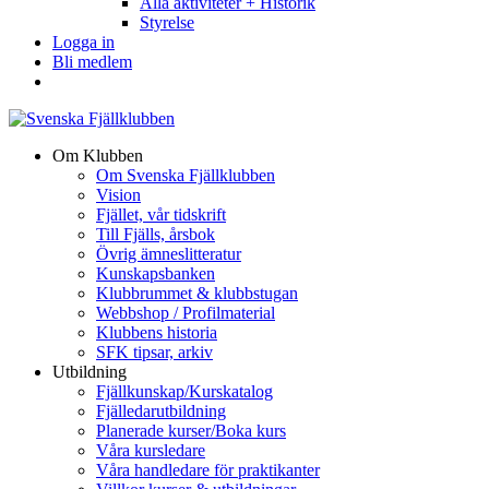
Alla aktiviteter + Historik
Styrelse
Logga in
Bli medlem
Om Klubben
Om Svenska Fjällklubben
Vision
Fjället, vår tidskrift
Till Fjälls, årsbok
Övrig ämneslitteratur
Kunskapsbanken
Klubbrummet & klubbstugan
Webbshop / Profilmaterial
Klubbens historia
SFK tipsar, arkiv
Utbildning
Fjällkunskap/Kurskatalog
Fjälledarutbildning
Planerade kurser/Boka kurs
Våra kursledare
Våra handledare för praktikanter