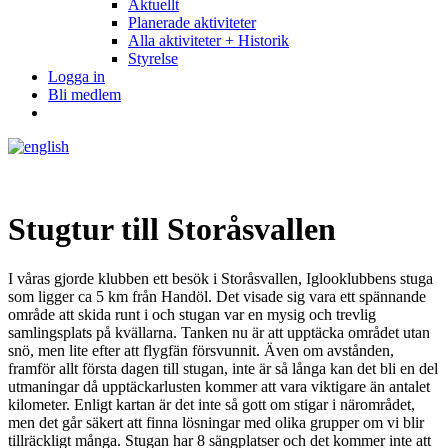
Aktuellt
Planerade aktiviteter
Alla aktiviteter + Historik
Styrelse
Logga in
Bli medlem
Stugtur till Storåsvallen
I våras gjorde klubben ett besök i Storåsvallen, Iglooklubbens stuga
som ligger ca 5 km från Handöl. Det visade sig vara ett spännande
område att skida runt i och stugan var en mysig och trevlig
samlingsplats på kvällarna. Tanken nu är att upptäcka området utan
snö, men lite efter att flygfän försvunnit. Även om avstånden,
framför allt första dagen till stugan, inte är så långa kan det bli en del
utmaningar då upptäckarlusten kommer att vara viktigare än antalet
kilometer. Enligt kartan är det inte så gott om stigar i närområdet,
men det går säkert att finna lösningar med olika grupper om vi blir
tillräckligt många. Stugan har 8 sängplatser och det kommer inte att