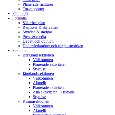
Planerade fjällturer
Tur-rapporter
Fjällmiljö
Formalia
Säkerhetsplan
Remisser & skrivelser
Styrelse & stadgar
Press & media
Debatt och opinion
Hedersledamöter och förtjänstmärken
Sektioner
Bergslagssektionen
Välkommen
Planerade aktiviteter
Styrelse
Jämtlandssektionen
Välkommen
Aktuellt
Planerade aktiviteter
Alla aktiviteter + Historik
Styrelse
Kirunasektionen
Välkommen
Aktuellt