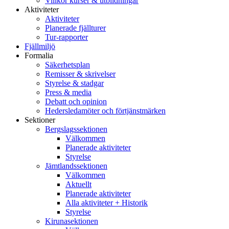
Villkor kurser & utbildningar
Aktiviteter
Aktiviteter
Planerade fjällturer
Tur-rapporter
Fjällmiljö
Formalia
Säkerhetsplan
Remisser & skrivelser
Styrelse & stadgar
Press & media
Debatt och opinion
Hedersledamöter och förtjänstmärken
Sektioner
Bergslagssektionen
Välkommen
Planerade aktiviteter
Styrelse
Jämtlandssektionen
Välkommen
Aktuellt
Planerade aktiviteter
Alla aktiviteter + Historik
Styrelse
Kirunasektionen