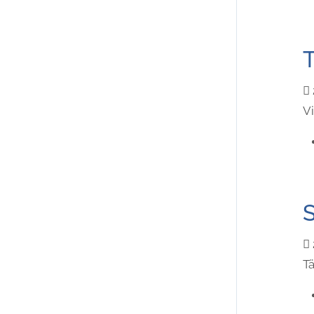
T
Vi
S
Tä