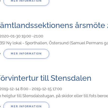
MER INFORMATION
Jämtlandssektionens årsmöte
2020-01-30
19:00
-
21:00
S! Ny lokal - Sporthallen, Östersund (Samuel Permans gata
MER INFORMATION
örvintertur till Stensdalen
2019-12-14
8:00
- 2019-12-15
17:00
 helgtur till Stensdalsstugan, på skidor eller till fots ber
MER INFORMATION