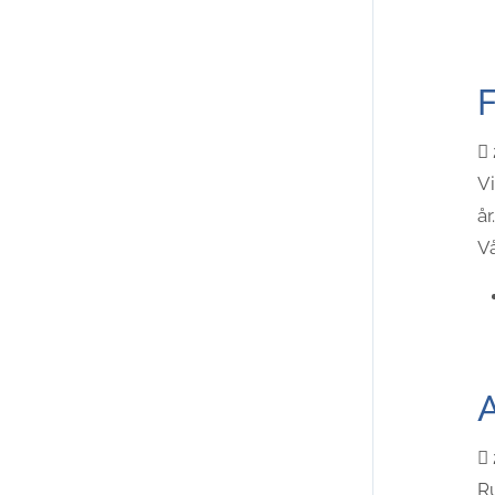
F
Vi
år
Vå
A
R