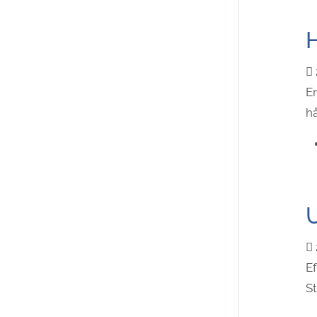
H
En
hå
U
Ef
St