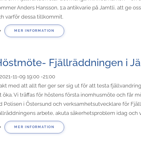
mmer Anders Hansson, 1:a antikvarie på Jamtli, att ge os
h varför dessa tillkommit.
MER INFORMATION
östmöte- Fjällräddningen i J
2021-11-09
19:00
-
21:00
takt med att allt fler ger ser sig ut för att testa fjällvandrin
t öka. Vi träffas för höstens första inomhusmöte och får m
id Polisen i Östersund och verksamhetsutvecklare för Fjä
ällräddningens arbete, akuta säkerhetsproblem idag och vil
MER INFORMATION