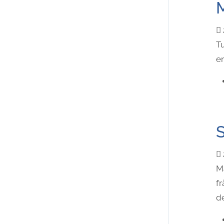
M
Tu
en
S
M
fr
de