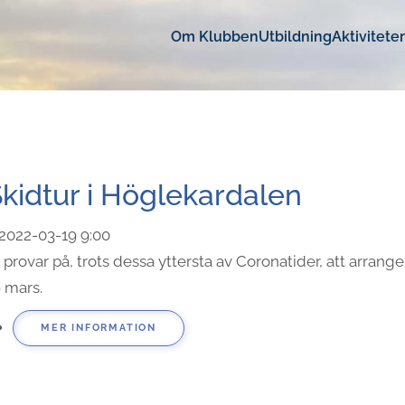
Om Klubben
Utbildning
Aktiviteter
kidtur i Höglekardalen
2022-03-19
9:00
 provar på, trots dessa yttersta av Coronatider, att arran
 mars.
MER INFORMATION