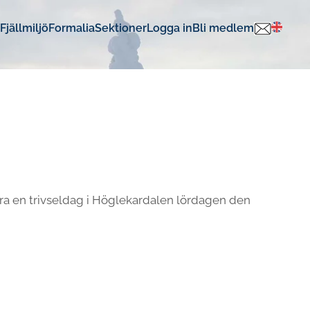
Fjällmiljö
Formalia
Sektioner
Logga in
Bli medlem
gera en trivseldag i Höglekardalen lördagen den