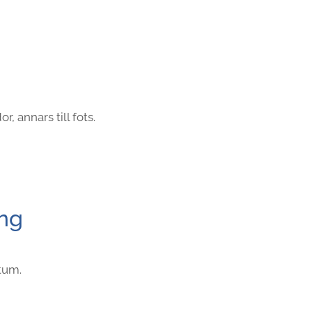
, annars till fots.
ing
tum.