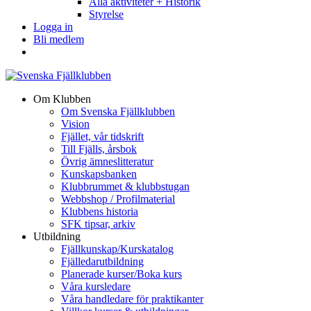
Alla aktiviteter + Historik
Styrelse
Logga in
Bli medlem
Om Klubben
Om Svenska Fjällklubben
Vision
Fjället, vår tidskrift
Till Fjälls, årsbok
Övrig ämneslitteratur
Kunskapsbanken
Klubbrummet & klubbstugan
Webbshop / Profilmaterial
Klubbens historia
SFK tipsar, arkiv
Utbildning
Fjällkunskap/Kurskatalog
Fjälledarutbildning
Planerade kurser/Boka kurs
Våra kursledare
Våra handledare för praktikanter