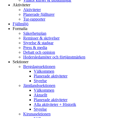
Villkor kurser & utbildningar
Aktiviteter
Aktiviteter
Planerade fjällturer
Tur-rapporter
Fjällmiljö
Formalia
Säkerhetsplan
Remisser & skrivelser
Styrelse & stadgar
Press & media
Debatt och opinion
Hedersledamöter och förtjänstmärken
Sektioner
Bergslagssektionen
Välkommen
Planerade aktiviteter
Styrelse
Jämtlandssektionen
Välkommen
Aktuellt
Planerade aktiviteter
Alla aktiviteter + Historik
Styrelse
Kirunasektionen