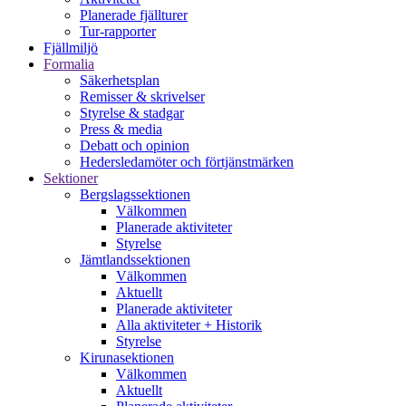
Planerade fjällturer
Tur-rapporter
Fjällmiljö
Formalia
Säkerhetsplan
Remisser & skrivelser
Styrelse & stadgar
Press & media
Debatt och opinion
Hedersledamöter och förtjänstmärken
Sektioner
Bergslagssektionen
Välkommen
Planerade aktiviteter
Styrelse
Jämtlandssektionen
Välkommen
Aktuellt
Planerade aktiviteter
Alla aktiviteter + Historik
Styrelse
Kirunasektionen
Välkommen
Aktuellt