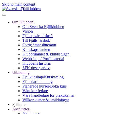
Skip to main content
Om Klubben
Om Svenska Fjällklubben
Vision
Fjället, vår tidskrift
Till Fjälls, årsbok
Övrig ämneslitteratur
Kunskapsbanken
Klubbrummet & klubbstugan
Webbshop / Profilmaterial
Klubbens historia
SFK tipsar, arkiv
Utbildning
Fjällkunskap/Kurskatalog
Fjälledarutbildning
Planerade kurser/Boka kurs
Våra kursledare
Våra handledare för praktikanter
Villkor kurser & utbildningar
Fjällturer
Aktiviteter
Aktiviteter