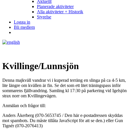
Aktuellt
Planerade aktiviteter
Alla aktiviteter + Historik
Styrelse
Logga in
Bli medlem
Kvillinge/Lunnsjön
Denna majkväll vandrar vi i kuperad terräng en slinga på ca 4-5 km,
lite längre om kvällen är fin. Se det som ett litet träningspass inför
sommarens fjällvandring. Samling kl 17:30 på parkering vid Igelsjön
strax norr om Kvillingevägen.
Anmälan och frågor till:
Anders Åkerberg (070-5653745 /
Den här e-postadressen skyddas
mot spambots. Du måste tillåta JavaScript för att se den.
) eller Gun
Tignér (070-2076413)