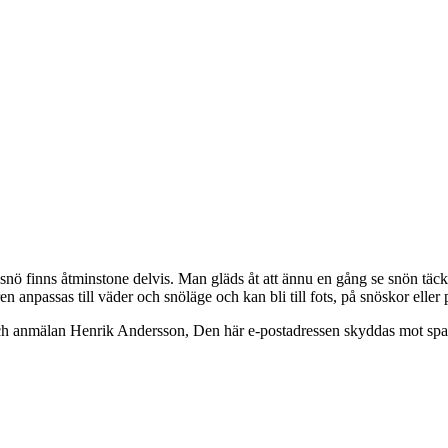
snö finns åtminstone delvis. Man gläds åt att ännu en gång se snön täcka 
npassas till väder och snöläge och kan bli till fots, på snöskor eller p
och anmälan Henrik Andersson,
Den här e-postadressen skyddas mot spamb