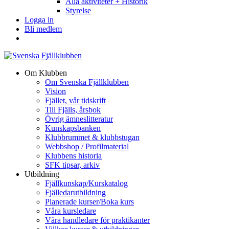
Alla aktiviteter + Historik
Styrelse
Logga in
Bli medlem
Om Klubben
Om Svenska Fjällklubben
Vision
Fjället, vår tidskrift
Till Fjälls, årsbok
Övrig ämneslitteratur
Kunskapsbanken
Klubbrummet & klubbstugan
Webbshop / Profilmaterial
Klubbens historia
SFK tipsar, arkiv
Utbildning
Fjällkunskap/Kurskatalog
Fjälledarutbildning
Planerade kurser/Boka kurs
Våra kursledare
Våra handledare för praktikanter