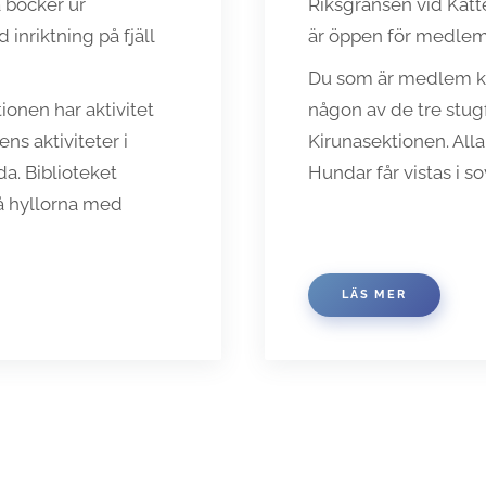
 böcker ur
Riksgränsen vid Katte
inriktning på fjäll
är öppen för medle
Du som är medlem kan
onen har aktivitet
någon av de tre stug
ns aktiviteter i
Kirunasektionen. Alla
a. Biblioteket
Hundar får vistas i
på hyllorna med
LÄS MER