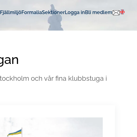
Fjällmiljö
Formalia
Sektioner
Logga in
Bli medlem
gan
tockholm och vår fina klubbstuga i