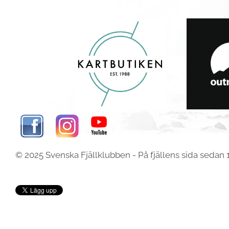
© 2025 Svenska Fjällklubben -
På fjällens sida sedan 