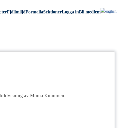
eter
Fjällmiljö
Formalia
Sektioner
Logga in
Bli medlem
 bildvisning av Minna Kinnunen.