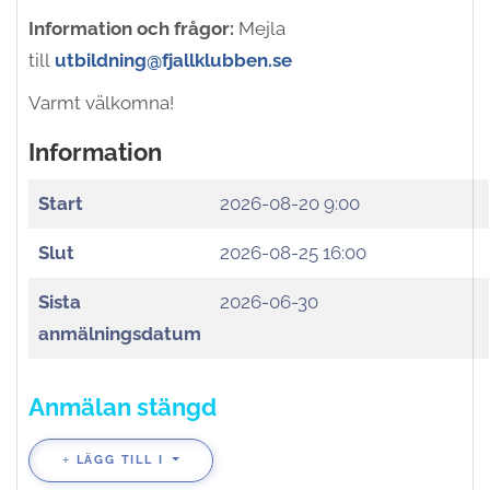
Information och frågor:
Mejla
till
utbildning@fjallklubben.se
Varmt välkomna!
Information
Start
2026-08-20 9:00
Slut
2026-08-25 16:00
Sista
2026-06-30
anmälningsdatum
Anmälan stängd
LÄGG TILL I