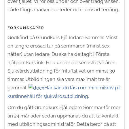
över fjället.
Vi rör oss under och över trädgränsen,
både längs markerade leder och i orösad terräng.
FÖRKUNSKAPER
Godkänd på Grundkurs Fjälledare Sommar.
Minst
en längre orösad tur på sommaren (minst sex
nätter) utan ledare.
Du ska ha deltagit i Första
hjälpen-kurs inkl HLR under de senaste två åren.
Sjukvårdsutbildning för friluftslivet om minst 30
timmar. Utbildningen ska vara maximalt tre år
gammal.
Här kan du läsa om minimikrav på
kursinnehåll för sjukvårdsutbildning.
Om du gått Grundkurs Fjälledare Sommar för mer
än 24 månader sedan uppmanas du att ta kontakt
med utbildningsadministratör. Detta beror på att