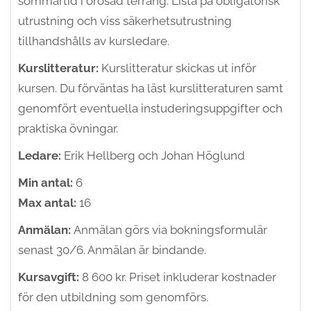
sommartid i orösad terräng. Lista på obligatorisk
utrustning och viss säkerhetsutrustning
tillhandshålls av kursledare.
Kurslitteratur:
Kurslitteratur skickas ut inför
kursen. Du förväntas ha läst kurslitteraturen samt
genomfört eventuella instuderingsuppgifter och
praktiska övningar.
Ledare:
Erik Hellberg och Johan Höglund
Min antal:
6
Max antal:
16
Anmälan:
Anmälan görs via bokningsformulär
senast 30/6. Anmälan är bindande.
Kursavgift:
8 600 kr. Priset inkluderar kostnader
för den utbildning som genomförs.